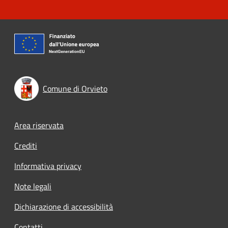
Comune di Orvieto
Footer menu
Area riservata
Crediti
Informativa privacy
Note legali
Dichiarazione di accessibilità
Contatti