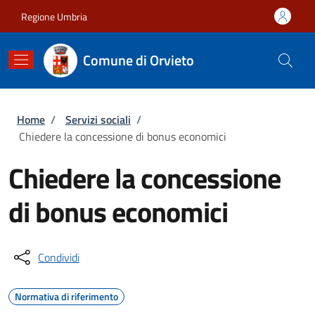
Salta al contenuto principale
Skip to footer content
Regione Umbria
Comune di Orvieto
Briciole di pane
Home
/
Servizi sociali
/
Chiedere la concessione di bonus economici
Chiedere la concessione
di bonus economici
Condividi
Normativa di riferimento