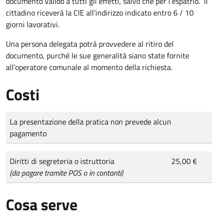
documento valido a tutti gli effetti, salvo che per l’espatrio. Il
cittadino riceverà la CIE all’indirizzo indicato entro 6 / 10
giorni lavorativi.
Una persona delegata potrà provvedere al ritiro del
documento, purché le sue generalità siano state fornite
all’operatore comunale al momento della richiesta.
Costi
Tipo di pagamento
Importo
La presentazione della pratica non prevede alcun
pagamento
Diritti di segreteria o istruttoria
25,00 €
(da pagare tramite POS o in contanti)
Cosa serve