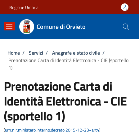
Salta al contenuto principale
Skip to footer content
Regione Umbria
Comune di Orvieto
Briciole di pane
Home
/
Servizi
/
Anagrafe e stato civile
/
Prenotazione Carta di Identità Elettronica - CIE (sportello
1)
Prenotazione Carta di
Identità Elettronica - CIE
(sportello 1)
(
urn:nir:ministero.interno:decreto:2015-12-23~art4
)