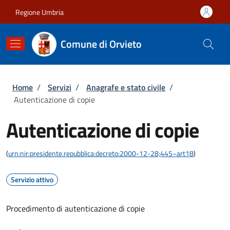
Salta al contenuto principale
Skip to footer content
Regione Umbria
Comune di Orvieto
Briciole di pane
Home
/
Servizi
/
Anagrafe e stato civile
/
Autenticazione di copie
Autenticazione di copie
(
urn:nir:presidente.repubblica:decreto:2000-12-28;445~art18
)
Servizio attivo
Procedimento di autenticazione di copie