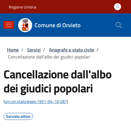
Salta al contenuto principale
Skip to footer content
Regione Umbria
Comune di Orvieto
Briciole di pane
Home
/
Servizi
/
Anagrafe e stato civile
/
Cancellazione dall'albo dei giudici popolari
Cancellazione dall'albo
dei giudici popolari
(
urn:nir:stato:legge:1951-04-10;287
)
Servizio attivo