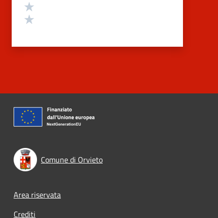
Valuta 2 stelle su 5
Valuta 1 stelle su 5
Comune di Orvieto
Footer menu
Area riservata
Crediti