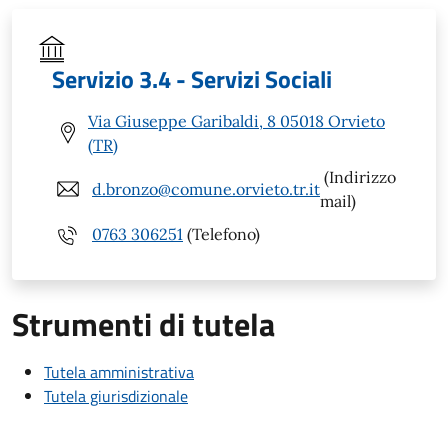
Servizio 3.4 - Servizi Sociali
Via Giuseppe Garibaldi, 8 05018 Orvieto
(TR)
(Indirizzo
d.bronzo@comune.orvieto.tr.it
mail)
0763 306251
(Telefono)
Strumenti di tutela
Tutela amministrativa
Tutela giurisdizionale