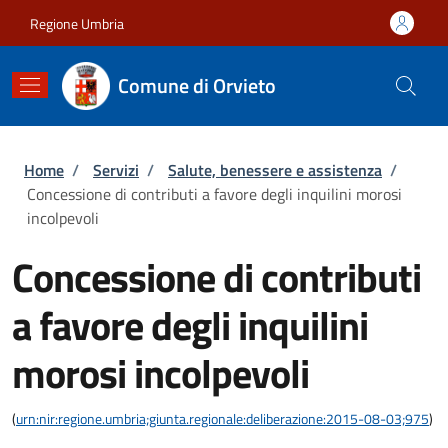
Salta al contenuto principale
Skip to footer content
Regione Umbria
Comune di Orvieto
Briciole di pane
Home
/
Servizi
/
Salute, benessere e assistenza
/
Concessione di contributi a favore degli inquilini morosi
incolpevoli
Concessione di contributi
a favore degli inquilini
morosi incolpevoli
(
urn:nir:regione.umbria;giunta.regionale:deliberazione:2015-08-03;975
)