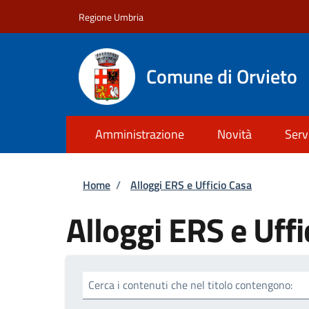
Salta al contenuto principale
Skip to footer content
Regione Umbria
Comune di Orvieto
Amministrazione
Novità
Serv
Briciole di pane
Home
/
Alloggi ERS e Ufficio Casa
Alloggi ERS e Uffi
Cerca i contenuti che nel titolo contengono: